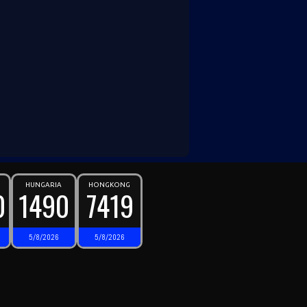
HUNGARIA
HONGKONG
0
1490
7419
5/8/2026
5/8/2026