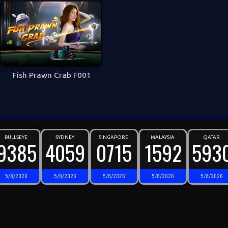
Fish Prawn Crab F001
BULLSEYE
SYDNEY
SINGAPORE
MALAYSIA
QATAR
9385
4059
0715
1592
593
5/8/2026
5/8/2026
5/8/2026
5/8/2026
5/8/2026