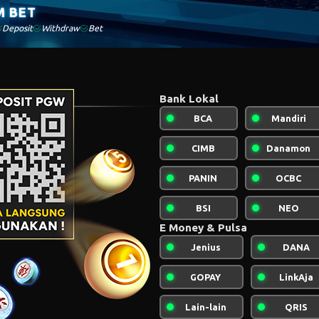
M BET
Deposit
Withdraw
Bet
Bank Lokal
BCA
Mandiri
BNI
BRI
CIMB
Danamon
Permata
BJB
PANIN
OCBC
DKI
SUMUT
BSI
NEO
JAGO
SeaBan
E Money & Pulsa
Jenius
DANA
GOPAY
LinkAja
Lain-lain
QRIS