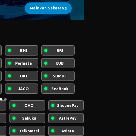
Mainkan Sekarang
DBS
NOBU
Maybank
Sinarmas
Mega
UOB
Superbank
Allobank
SAQU
k
OVO
ShopeePay
Sakuku
AstraPay
Telkomsel
Axiata