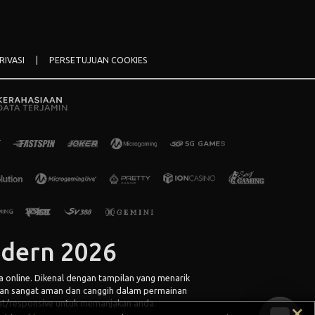
RIVASI
|
PERSETUJUAN COOKIES
odern 2026
a online. Dikenal dengan tampilan yang menarik
nan sangat aman dan canggih dalam permainan
lat/responsive untuk memanjakan anda.
×