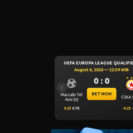
UEFA EUROPA LEAGUE QUALIFI
August 7, 2026 — 00:00 WIB
0 : 0
Previous
BET NOW
Red Bull
Pafo
Salzburg
1
0.84
-1
0