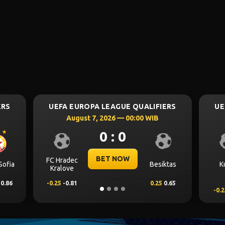
ERS
UEFA EUROPA LEAGUE QUALIFIERS
UE
August 6, 2026 — 22:59 WIB
0 : 0
BET NOW
Jagiellonia
Linc
s FC
Rangers FC
Bialystok
Imp
.94
0.00
-0.90
0.00
0.74
-0.