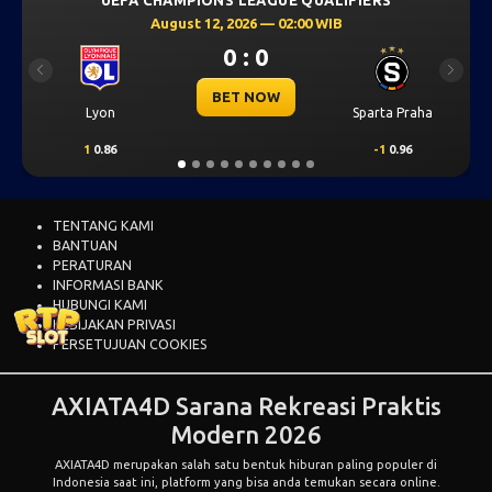
UEFA CHAMPIONS LEAGUE QUALIFIERS
August 12, 2026 — 02:00 WIB
0 : 0
Previous
Next
BET NOW
Lyon
Sparta Praha
1
0.86
-1
0.96
TENTANG KAMI
BANTUAN
PERATURAN
INFORMASI BANK
HUBUNGI KAMI
KEBIJAKAN PRIVASI
PERSETUJUAN COOKIES
AXIATA4D Sarana Rekreasi Praktis
Modern 2026
AXIATA4D
merupakan salah satu bentuk hiburan paling populer di
Indonesia saat ini, platform yang bisa anda temukan secara online.