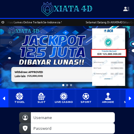
 Situs Games Online Terbaik Se-Indonesia !
Selamat Datang Di AXIATA4D Situs Games 
TOGEL
SLOT
LIVE CASINO
SPORT
ARCADE
SABU