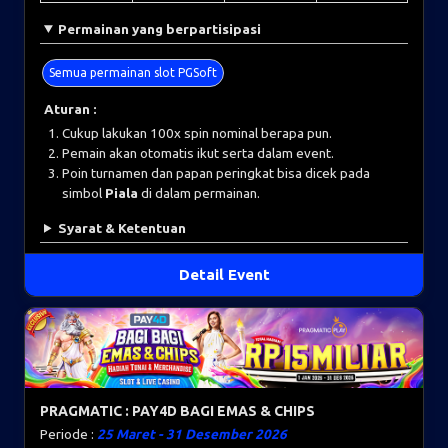
Permainan yang berpartisipasi
Semua permainan slot PGSoft
Aturan :
Cukup lakukan 100x spin nominal berapa pun.
Pemain akan otomatis ikut serta dalam event.
Poin turnamen dan papan peringkat bisa dicek pada
simbol
Piala
di dalam permainan.
Syarat & Ketentuan
Detail Event
PRAGMATIC : PAY4D BAGI EMAS & CHIPS
Periode :
25 Maret - 31 Desember 2026