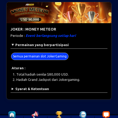
JOKER : MONEY METEOR
Periode :
Event berlangsung setiap hari
Permainan yang berpartisipasi
Semua permainan slot JokerGaming
Aturan :
Total hadiah senilai $80,000 USD.
Hadiah Grand Jackpot dari Jokergaming.
Syarat & Ketentuan